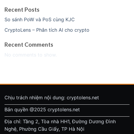
Recent Posts
So sánh PoW và PoS cùng KJC
CryptoLens – Phân tích AI cho crypto
Recent Comments
No comments to show.
Chịu trách nhiệm nội dung: cryptolens.net
Bản quyền @2025 cryptolens.net
Địa chỉ: Tầng 2, Tòa nhà HH1, Đường Dương Đình
Nghệ, Phường Cầu Giấy, TP Hà Nội